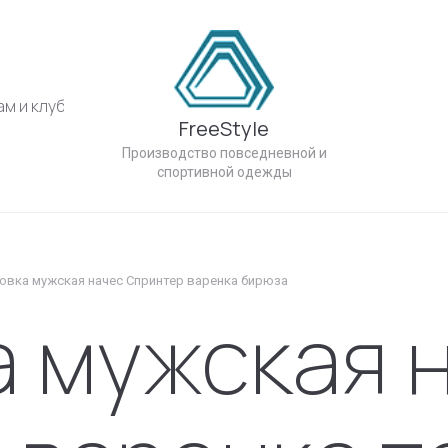
ам и клубам
Новости
Напишите нам
Наш адрес
FreeStyle
Производство повседневной и
спортивной одежды
овка мужская начес Спринтер варенка бирюза
а мужская 