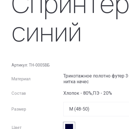
Спринтер
синий
Толстовка мужская начес Спринтер варенка темно-син
Артикул:
ТН-0005ВБ
Трикотажное полотно футер 3
Материал
нитка начес
Хлопок - 80%,ПЭ - 20%
Состав
Размер
Цвет