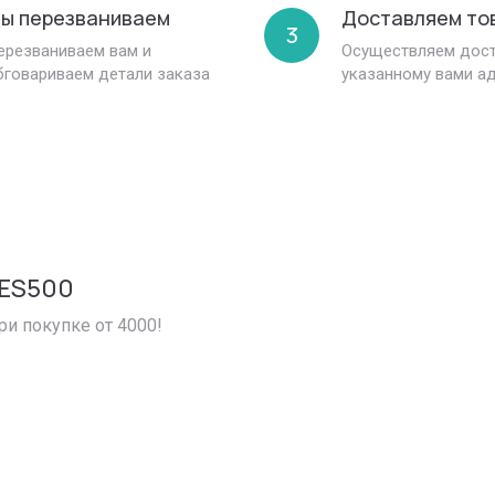
ы перезваниваем
Доставляем то
3
ерезваниваем вам и
Осуществляем дост
бговариваем детали заказа
указанному вами а
LES500
ри покупке от 4000!