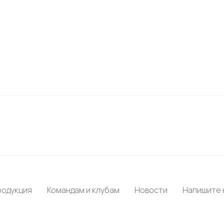
родукция
Командам и клубам
Новости
Напишите 